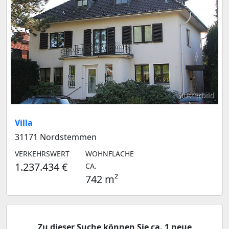
Musterbild
Villa
31171 Nordstemmen
VERKEHRSWERT
WOHNFLÄCHE
1.237.434 €
CA.
742 m²
Zu dieser Suche können Sie ca. 1 neue