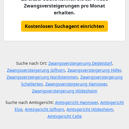
Zwangsversteigerungen pro Monat
erhalten.
Kostenlosen Suchagent einrichten
Suche nach Ort:
Zwangsversteigerung Dedelstorf
,
Zwangsversteigerung Gifhorn
,
Zwangsversteigerung Höfer
,
Zwangsversteigerung Nordstemmen
,
Zwangsversteigerung
Schellerten
,
Zwangsversteigerung Hannover
,
Zwangsversteigerung Hildesheim
Suche nach Amtsgericht:
Amtsgericht Hannover
,
Amtsgericht
Elze
,
Amtsgericht Gifhorn
,
Amtsgericht Hildesheim
,
Amtsgericht Celle