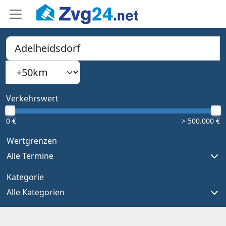
PLZ, Ort oder Bundesland
Suchradius
Type 1 or more characters for results.
Verkehrswert
0 €
> 500.000 €
Wertgrenzen
Alle Termine
Kategorie
Alle Kategorien