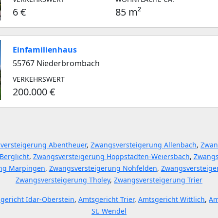
6 €
85 m²
Einfamilienhaus
55767 Niederbrombach
VERKEHRSWERT
200.000 €
versteigerung Abentheuer
,
Zwangsversteigerung Allenbach
,
Zwan
Berglicht
,
Zwangsversteigerung Hoppstädten-Weiersbach
,
Zwangs
ng Marpingen
,
Zwangsversteigerung Nohfelden
,
Zwangsversteige
Zwangsversteigerung Tholey
,
Zwangsversteigerung Trier
gericht Idar-Oberstein
,
Amtsgericht Trier
,
Amtsgericht Wittlich
,
Am
St. Wendel