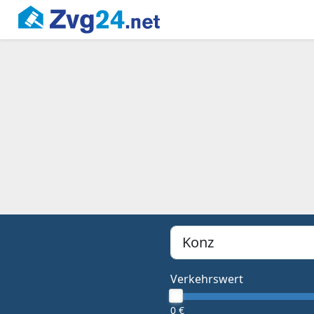
PLZ, Ort oder Bundesland
Type 1 or more characters f
Verkehrswert
0 €