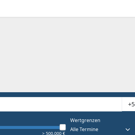
Suchr
or results.
Wertgrenzen
Alle Termine
> 500.000 €