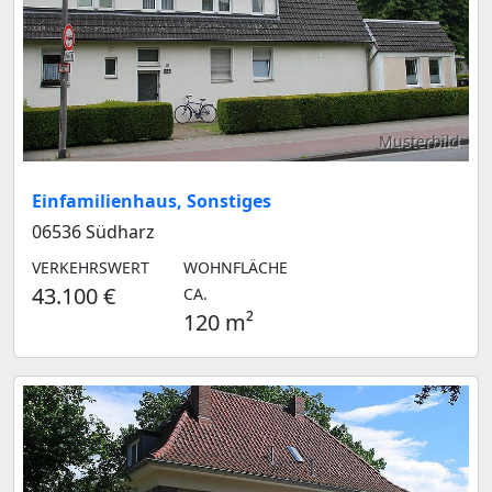
Musterbild
Einfamilienhaus, Sonstiges
06536 Südharz
VERKEHRSWERT
WOHNFLÄCHE
43.100 €
CA.
120 m²