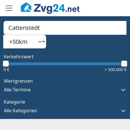
PLZ, Ort oder Bundesland
Suchradius
Type 1 or more characters for results.
Verkehrswert
0 €
> 500.000 €
Wertgrenzen
Alle Termine
Kategorie
Alle Kategorien