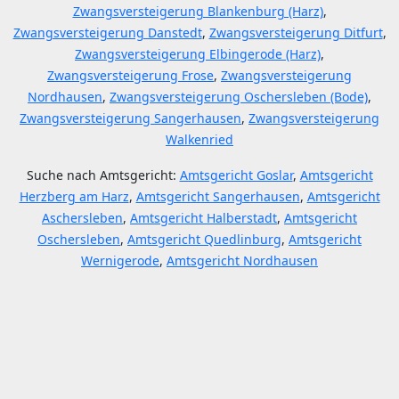
Zwangsversteigerung Blankenburg (Harz)
,
Zwangsversteigerung Danstedt
,
Zwangsversteigerung Ditfurt
,
Zwangsversteigerung Elbingerode (Harz)
,
Zwangsversteigerung Frose
,
Zwangsversteigerung
Nordhausen
,
Zwangsversteigerung Oschersleben (Bode)
,
Zwangsversteigerung Sangerhausen
,
Zwangsversteigerung
Walkenried
Suche nach Amtsgericht:
Amtsgericht Goslar
,
Amtsgericht
Herzberg am Harz
,
Amtsgericht Sangerhausen
,
Amtsgericht
Aschersleben
,
Amtsgericht Halberstadt
,
Amtsgericht
Oschersleben
,
Amtsgericht Quedlinburg
,
Amtsgericht
Wernigerode
,
Amtsgericht Nordhausen