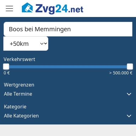
PLZ, Ort oder Bundesland
Suchradius
Type 1 or more characters for results.
Verkehrswert
0 €
> 500.000 €
Wertgrenzen
Alle Termine
Kategorie
Alle Kategorien