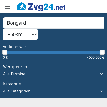
PLZ, Ort oder Bundesland
Suchradius
Type 1 or more characters for results.
Verkehrswert
0 €
> 500.000 €
Wertgrenzen
Alle Termine
Kategorie
Alle Kategorien