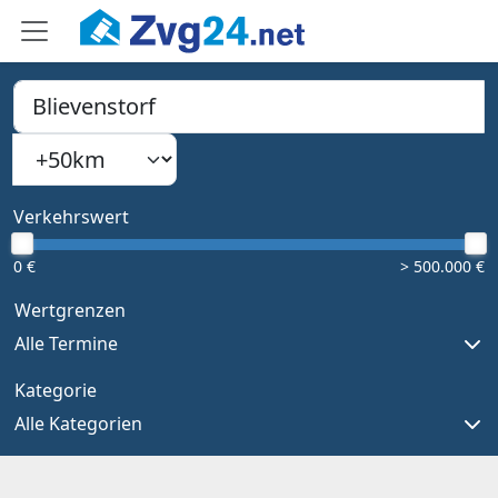
PLZ, Ort oder Bundesland
Suchradius
Type 1 or more characters for results.
Verkehrswert
0 €
> 500.000 €
Wertgrenzen
Alle Termine
Kategorie
Alle Kategorien