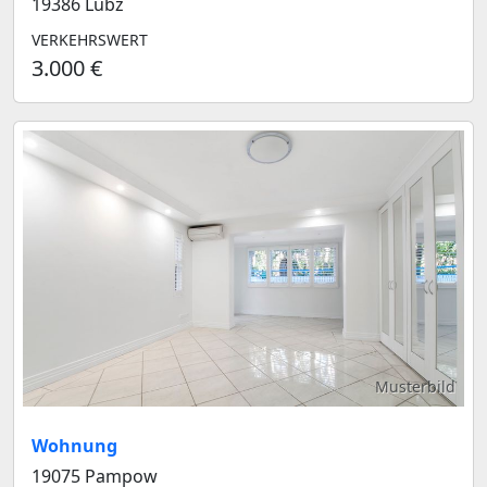
19386 Lübz
VERKEHRSWERT
3.000 €
Musterbild
Wohnung
19075 Pampow