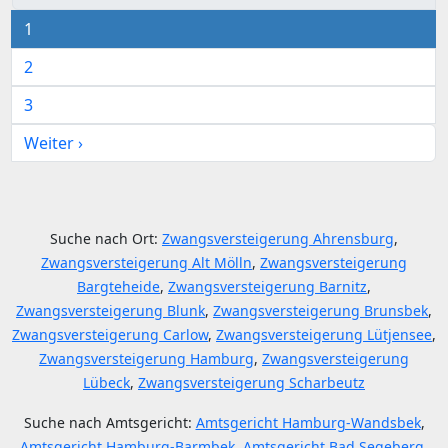
1
2
3
Weiter ›
Suche nach Ort:
Zwangsversteigerung Ahrensburg
,
Zwangsversteigerung Alt Mölln
,
Zwangsversteigerung
Bargteheide
,
Zwangsversteigerung Barnitz
,
Zwangsversteigerung Blunk
,
Zwangsversteigerung Brunsbek
,
Zwangsversteigerung Carlow
,
Zwangsversteigerung Lütjensee
,
Zwangsversteigerung Hamburg
,
Zwangsversteigerung
Lübeck
,
Zwangsversteigerung Scharbeutz
Suche nach Amtsgericht:
Amtsgericht Hamburg-Wandsbek
,
Amtsgericht Hamburg-Barmbek
,
Amtsgericht Bad Segeberg
,