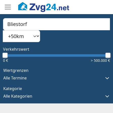
PLZ, Ort oder Bundesland
Suchradius
Type 1 or more characters for results.
Verkehrswert
0 €
> 500.000 €
Wertgrenzen
Alle Termine
Kategorie
Alle Kategorien