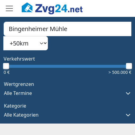
PLZ, Ort oder Bundesland
Suchradius
Type 1 or more characters for results.
Verkehrswert
0 €
> 500.000 €
Wertgrenzen
Alle Termine
Kategorie
Alle Kategorien