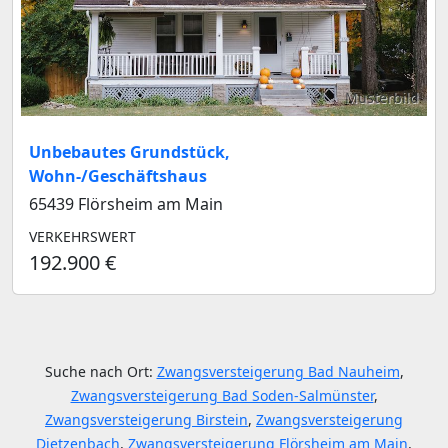
Musterbild
Unbebautes Grundstück,
Wohn-/Geschäftshaus
65439 Flörsheim am Main
VERKEHRSWERT
192.900 €
Suche nach Ort:
Zwangsversteigerung Bad Nauheim
,
Zwangsversteigerung Bad Soden-Salmünster
,
Zwangsversteigerung Birstein
,
Zwangsversteigerung
Dietzenbach
,
Zwangsversteigerung Flörsheim am Main
,