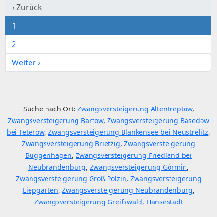
‹ Zurück
1
2
Weiter ›
Suche nach Ort:
Zwangsversteigerung Altentreptow
,
Zwangsversteigerung Bartow
,
Zwangsversteigerung Basedow
bei Teterow
,
Zwangsversteigerung Blankensee bei Neustrelitz
,
Zwangsversteigerung Brietzig
,
Zwangsversteigerung
Buggenhagen
,
Zwangsversteigerung Friedland bei
Neubrandenburg
,
Zwangsversteigerung Görmin
,
Zwangsversteigerung Groß Polzin
,
Zwangsversteigerung
Liepgarten
,
Zwangsversteigerung Neubrandenburg
,
Zwangsversteigerung Greifswald, Hansestadt