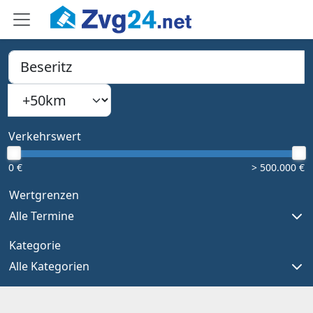
PLZ, Ort oder Bundesland
Suchradius
Type 1 or more characters for results.
Verkehrswert
0 €
> 500.000 €
Wertgrenzen
Alle Termine
Kategorie
Alle Kategorien