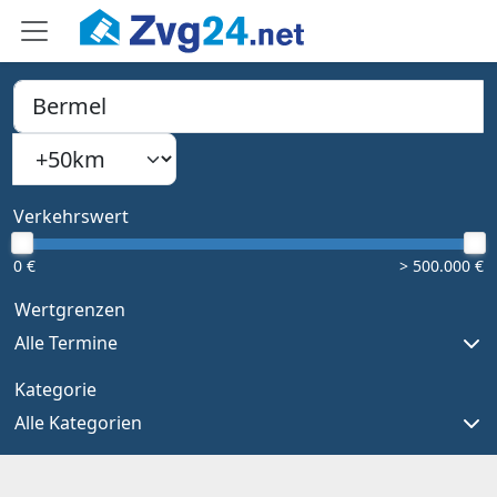
PLZ, Ort oder Bundesland
Suchradius
Type 1 or more characters for results.
Verkehrswert
0 €
> 500.000 €
Wertgrenzen
Alle Termine
Kategorie
Alle Kategorien