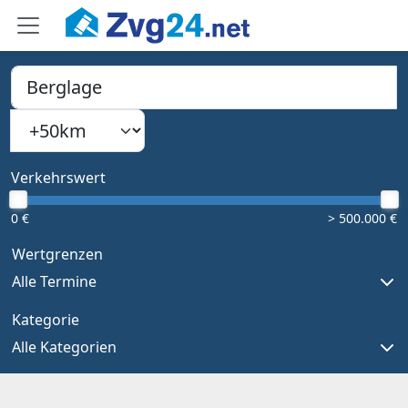
PLZ, Ort oder Bundesland
Suchradius
Type 1 or more characters for results.
Verkehrswert
0 €
> 500.000 €
Wertgrenzen
Alle Termine
Kategorie
Alle Kategorien