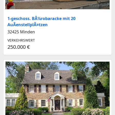
Musterbild
1-geschoss. BÃ¼robaracke mit 20
AuÃenstellplÃ¤tzen
32425 Minden
VERKEHRSWERT
250.000 €