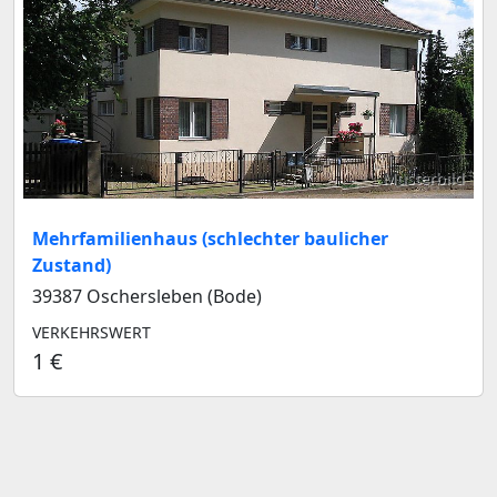
Musterbild
Mehrfamilienhaus (schlechter baulicher
Zustand)
39387 Oschersleben (Bode)
VERKEHRSWERT
1 €