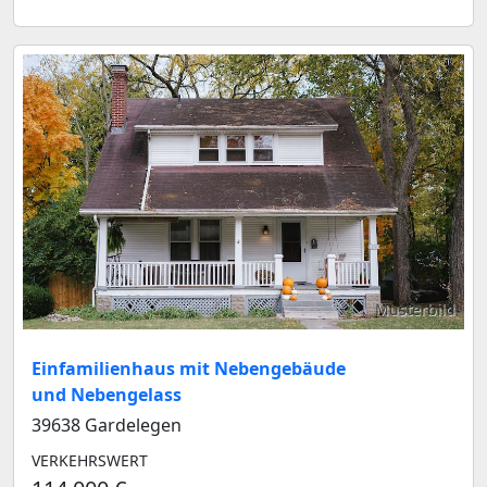
Musterbild
Einfamilienhaus mit Nebengebäude
und Nebengelass
39638 Gardelegen
VERKEHRSWERT