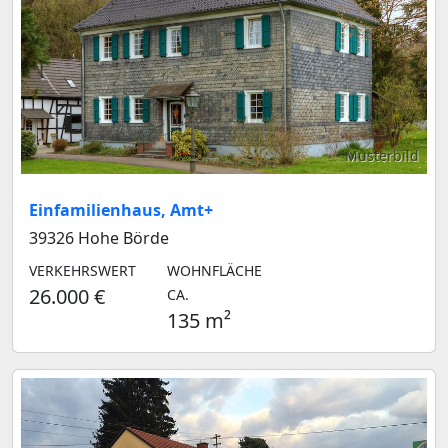
Musterbild
Einfamilienhaus, Amt+
39326 Hohe Börde
VERKEHRSWERT
WOHNFLÄCHE
26.000 €
CA.
135 m²