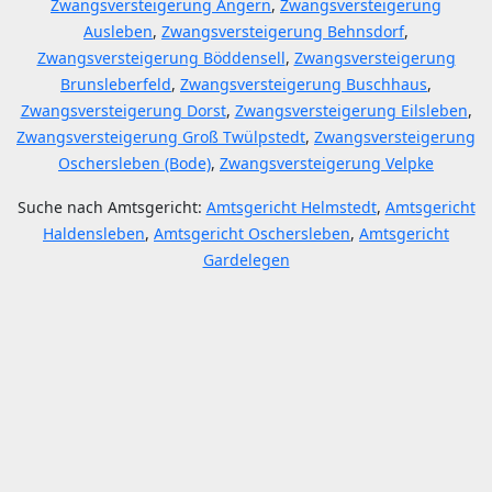
Zwangsversteigerung Angern
,
Zwangsversteigerung
Ausleben
,
Zwangsversteigerung Behnsdorf
,
Zwangsversteigerung Böddensell
,
Zwangsversteigerung
Brunsleberfeld
,
Zwangsversteigerung Buschhaus
,
Zwangsversteigerung Dorst
,
Zwangsversteigerung Eilsleben
,
Zwangsversteigerung Groß Twülpstedt
,
Zwangsversteigerung
Oschersleben (Bode)
,
Zwangsversteigerung Velpke
Suche nach Amtsgericht:
Amtsgericht Helmstedt
,
Amtsgericht
Haldensleben
,
Amtsgericht Oschersleben
,
Amtsgericht
Gardelegen