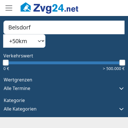
PLZ, Ort oder Bundesland
Suchradius
Type 1 or more characters for results.
Verkehrswert
0 €
> 500.000 €
Wertgrenzen
Alle Termine
Kategorie
Alle Kategorien