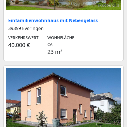
Musterbild
Einfamilienwohnhaus mit Nebengelass
39359 Everingen
VERKEHRSWERT
WOHNFLÄCHE
40.000 €
CA.
23 m²