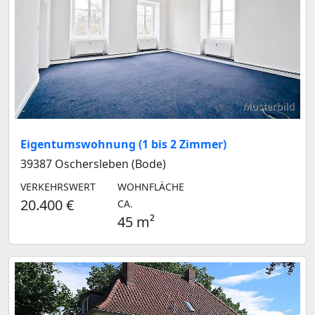
Musterbild
Eigentumswohnung (1 bis 2 Zimmer)
39387 Oschersleben (Bode)
VERKEHRSWERT
WOHNFLÄCHE
20.400 €
CA.
45 m²