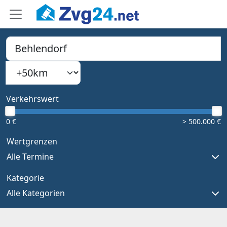
PLZ, Ort oder Bundesland
Suchradius
Type 1 or more characters for results.
Verkehrswert
0 €
> 500.000 €
Wertgrenzen
Alle Termine
Kategorie
Alle Kategorien