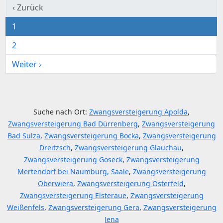
‹ Zurück
1
2
Weiter ›
Suche nach Ort:
Zwangsversteigerung Apolda
,
Zwangsversteigerung Bad Dürrenberg
,
Zwangsversteigerung
Bad Sulza
,
Zwangsversteigerung Bocka
,
Zwangsversteigerung
Dreitzsch
,
Zwangsversteigerung Glauchau
,
Zwangsversteigerung Goseck
,
Zwangsversteigerung
Mertendorf bei Naumburg, Saale
,
Zwangsversteigerung
Oberwiera
,
Zwangsversteigerung Osterfeld
,
Zwangsversteigerung Elsteraue
,
Zwangsversteigerung
Weißenfels
,
Zwangsversteigerung Gera
,
Zwangsversteigerung
Jena