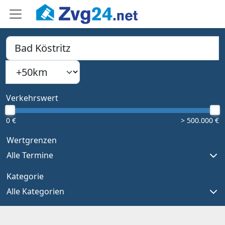
PLZ, Ort oder Bundesland
Suchradius
Type 1 or more characters for results.
Verkehrswert
0 €
> 500.000 €
Wertgrenzen
Alle Termine
Kategorie
Alle Kategorien