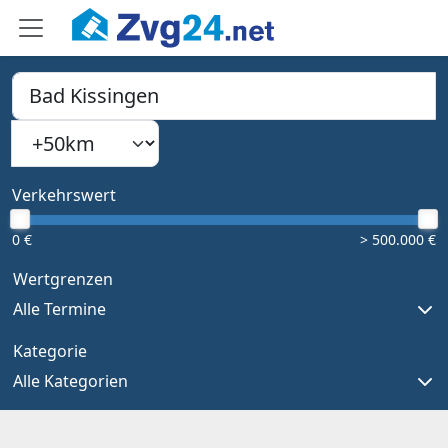
PLZ, Ort oder Bundesland
Suchradius
Type 1 or more characters for results.
Verkehrswert
0 €
> 500.000 €
Wertgrenzen
Alle Termine
Kategorie
Alle Kategorien