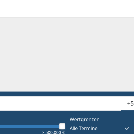
Suchr
or results.
Wertgrenzen
Alle Termine
> 500.000 €