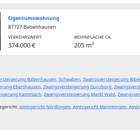
Eigentumswohnung
87727 Babenhausen
VERKEHRSWERT
WOHNFLÄCHE CA.
374.000 €
205 m²
rsteigerung Babenhausen, Schwaben
,
Zwangsversteigerung Biber
erung Ebershausen
,
Zwangsversteigerung Günzburg
,
Zwangsverst
eigerung Kammlach
,
Zwangsversteigerung Markt Wald
,
Zwangsver
sgericht:
Amtsgericht Nördlingen
,
Amtsgericht Memmingen
,
Amts