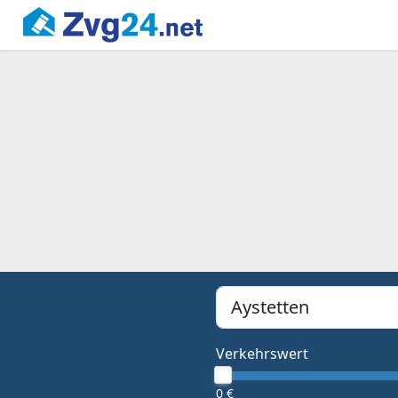
PLZ, Ort oder Bundesland
Type 1 or more characters f
Verkehrswert
0 €