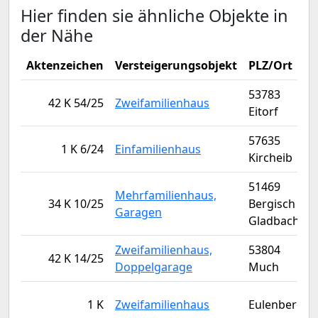
Hier finden sie ähnliche Objekte in
der Nähe
Aktenzeichen
Versteigerungsobjekt
PLZ/Ort
53783
42 K 54/25
Zweifamilienhaus
Eitorf
57635
1 K 6/24
Einfamilienhaus
Kircheib
51469
Mehrfamilienhaus,
34 K 10/25
Bergisch
Garagen
Gladbach
Zweifamilienhaus,
53804
42 K 14/25
Doppelgarage
Much
1 K
Zweifamilienhaus
Eulenberg