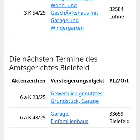
Wohn- und
32584
3 K 54/25
GeschÃ¤ftshaus mit
Löhne
Garage und
Windergarten
Die nächsten Termine des
Amtsgerichtes Bielefeld
Aktenzeichen
Versteigerungsobjekt
PLZ/Ort
V
Gewerblich genutztes
6 a K 23/25
Grundstück, Garage
Garage,
33659
6 a K 48/25
Einfamilienhaus
Bielefeld