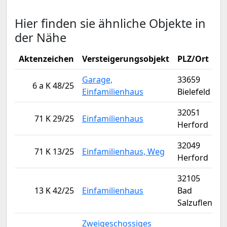
Hier finden sie ähnliche Objekte in
der Nähe
Aktenzeichen
Versteigerungsobjekt
PLZ/Ort
V
Garage,
33659
6 a K 48/25
Einfamilienhaus
Bielefeld
32051
71 K 29/25
Einfamilienhaus
Herford
32049
71 K 13/25
Einfamilienhaus, Weg
Herford
32105
13 K 42/25
Einfamilienhaus
Bad
Salzuflen
Zweigeschossiges