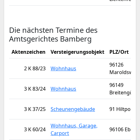
Die nächsten Termine des
Amtsgerichtes Bamberg
Aktenzeichen
Versteigerungsobjekt
PLZ/Ort
96126
2 K 88/23
Wohnhaus
Maroldsweis
96149
3 K 83/24
Wohnhaus
Breitengüßb
3 K 37/25
Scheunengebäude
91 Hiltpoltst
Wohnhaus, Garage,
3 K 60/24
96106 Ebern
Carport