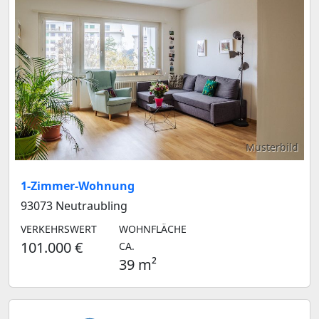
Musterbild
1-Zimmer-Wohnung
93073 Neutraubling
VERKEHRSWERT
WOHNFLÄCHE
101.000 €
CA.
39 m²