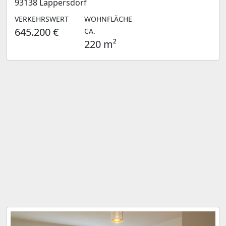
93138 Lappersdorf
VERKEHRSWERT
WOHNFLÄCHE
645.200 €
CA.
220 m²