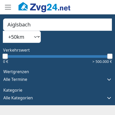
PLZ, Ort oder Bundesland
Suchradius
Type 1 or more characters for results.
Verkehrswert
0 €
> 500.000 €
Wertgrenzen
Alle Termine
Kategorie
Alle Kategorien