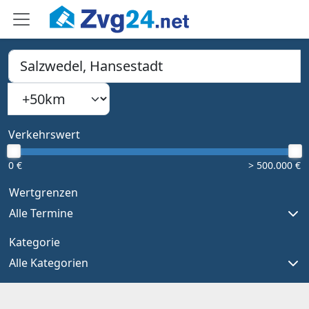
PLZ, Ort oder Bundesland
Suchradius
Type 1 or more characters for results.
Verkehrswert
0 €
> 500.000 €
Wertgrenzen
Alle Termine
Kategorie
Alle Kategorien