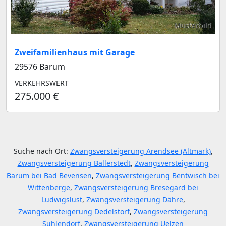
Musterbild
Zweifamilienhaus mit Garage
29576 Barum
VERKEHRSWERT
275.000 €
Suche nach Ort:
Zwangsversteigerung Arendsee (Altmark)
,
Zwangsversteigerung Ballerstedt
,
Zwangsversteigerung
Barum bei Bad Bevensen
,
Zwangsversteigerung Bentwisch bei
Wittenberge
,
Zwangsversteigerung Bresegard bei
Ludwigslust
,
Zwangsversteigerung Dähre
,
Zwangsversteigerung Dedelstorf
,
Zwangsversteigerung
Suhlendorf
,
Zwangsversteigerung Uelzen