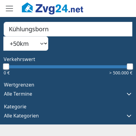
PLZ, Ort oder Bundesland
Suchradius
Type 1 or more characters for results.
Verkehrswert
0 €
> 500.000 €
Wertgrenzen
Alle Termine
Kategorie
Alle Kategorien