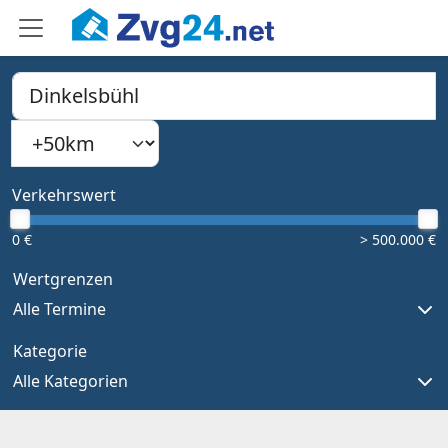
PLZ, Ort oder Bundesland
Suchradius
Type 1 or more characters for results.
Verkehrswert
0 €
> 500.000 €
Wertgrenzen
Alle Termine
Kategorie
Alle Kategorien