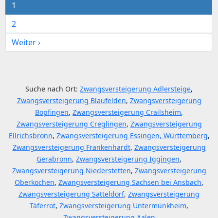
1
2
Weiter ›
Suche nach Ort:
Zwangsversteigerung Adlersteige
,
Zwangsversteigerung Blaufelden
,
Zwangsversteigerung
Bopfingen
,
Zwangsversteigerung Crailsheim
,
Zwangsversteigerung Creglingen
,
Zwangsversteigerung
Ellrichsbronn
,
Zwangsversteigerung Essingen, Württemberg
,
Zwangsversteigerung Frankenhardt
,
Zwangsversteigerung
Gerabronn
,
Zwangsversteigerung Iggingen
,
Zwangsversteigerung Niederstetten
,
Zwangsversteigerung
Oberkochen
,
Zwangsversteigerung Sachsen bei Ansbach
,
Zwangsversteigerung Satteldorf
,
Zwangsversteigerung
Täferrot
,
Zwangsversteigerung Untermünkheim
,
Zwangsversteigerung Aalen