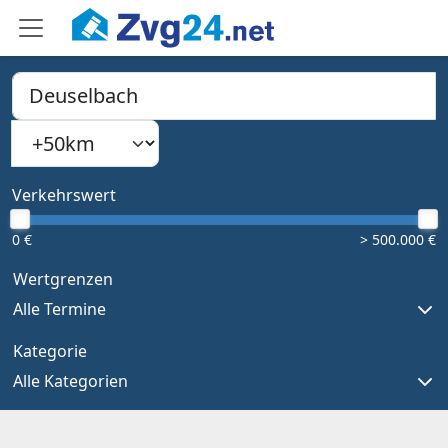
PLZ, Ort oder Bundesland
Suchradius
Type 1 or more characters for results.
Verkehrswert
0 €
> 500.000 €
Wertgrenzen
Alle Termine
Kategorie
Alle Kategorien