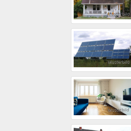
Musterbild
Musterbild
Musterbild