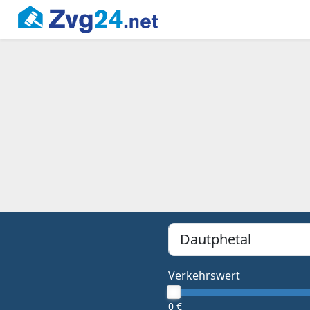
PLZ, Ort oder Bundesland
Type 1 or more characters f
Verkehrswert
0 €