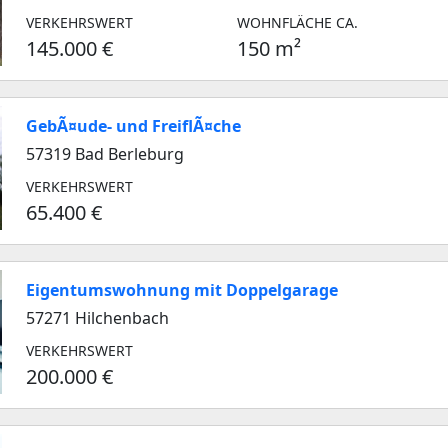
VERKEHRSWERT
WOHNFLÄCHE CA.
145.000 €
150 m²
GebÃ¤ude- und FreiflÃ¤che
57319 Bad Berleburg
VERKEHRSWERT
65.400 €
Eigentumswohnung mit Doppelgarage
57271 Hilchenbach
VERKEHRSWERT
200.000 €