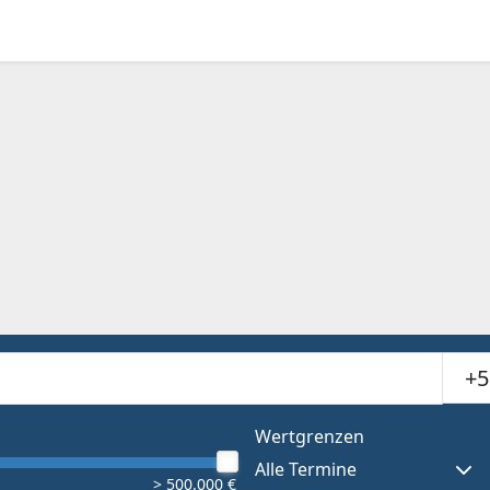
Suchr
or results.
Wertgrenzen
Alle Termine
> 500.000 €