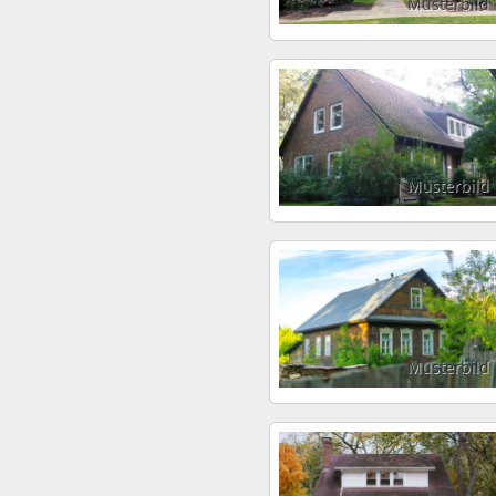
Musterbild
Musterbild
Musterbild