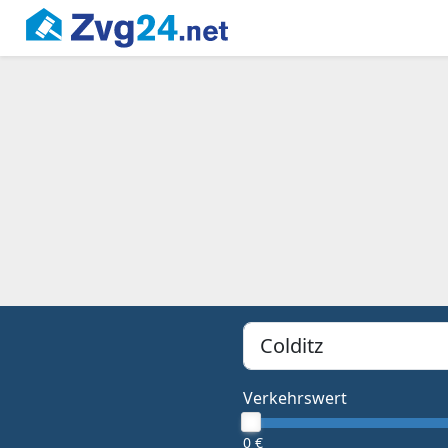
PLZ, Ort oder Bundesland
Type 1 or more characters f
Verkehrswert
0 €