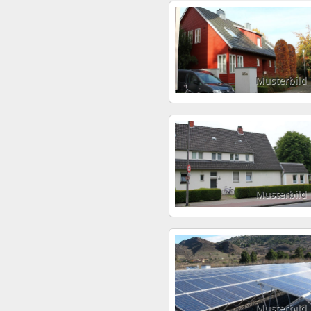
Musterbild
Musterbild
Musterbild