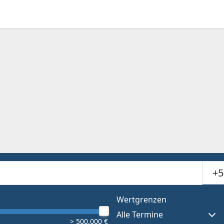
Suchr
or results.
Wertgrenzen
Alle Termine
> 500.000 €