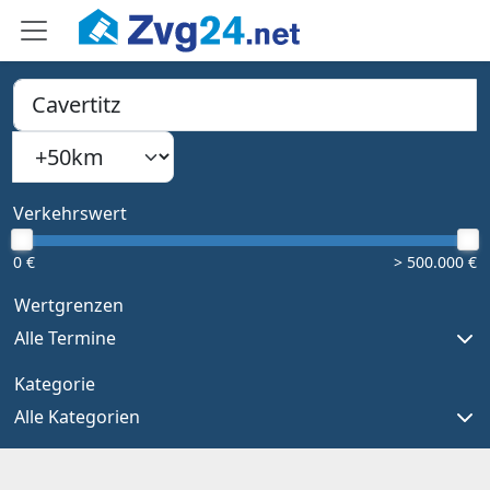
PLZ, Ort oder Bundesland
Suchradius
Type 1 or more characters for results.
Verkehrswert
0 €
> 500.000 €
Wertgrenzen
Alle Termine
Kategorie
Alle Kategorien