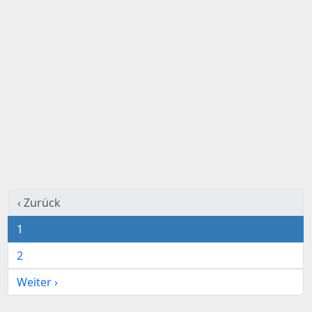
‹ Zurück
1
2
Weiter ›