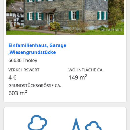
Musterbild
Einfamilienhaus, Garage
,Wiesengrundstücke
66636 Tholey
VERKEHRSWERT
WOHNFLÄCHE CA.
4 €
149 m²
GRUNDSTÜCKSGRÖSSE CA.
603 m²