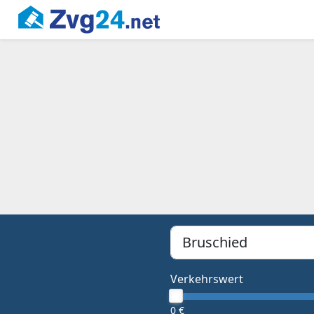
PLZ, Ort oder Bundesland
Type 1 or more characters f
Verkehrswert
0 €