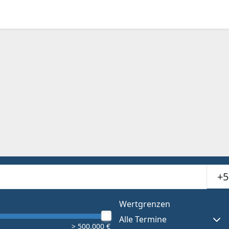
Suchr
or results.
Wertgrenzen
Alle Termine
> 500.000 €