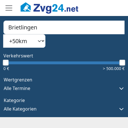
PLZ, Ort oder Bundesland
Suchradius
Type 1 or more characters for results.
Verkehrswert
0 €
> 500.000 €
Wertgrenzen
Alle Termine
Kategorie
Alle Kategorien