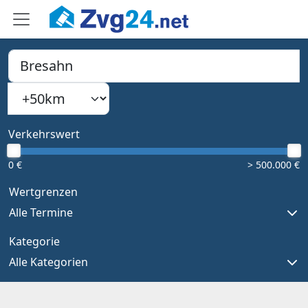
PLZ, Ort oder Bundesland
Suchradius
Type 1 or more characters for results.
Verkehrswert
0 €
> 500.000 €
Wertgrenzen
Alle Termine
Kategorie
Alle Kategorien