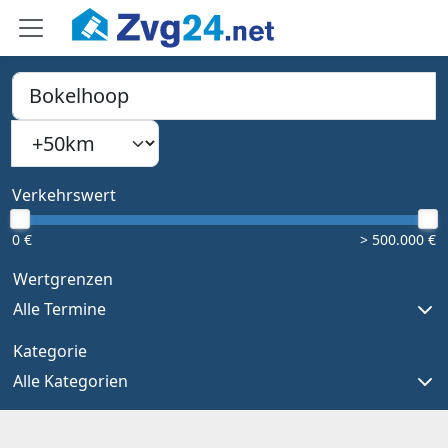
PLZ, Ort oder Bundesland
Suchradius
Type 1 or more characters for results.
Verkehrswert
0 €
> 500.000 €
Wertgrenzen
Alle Termine
Kategorie
Alle Kategorien