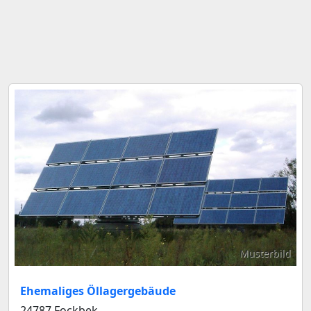
Musterbild
Ehemaliges Öllagergebäude
24787 Fockbek