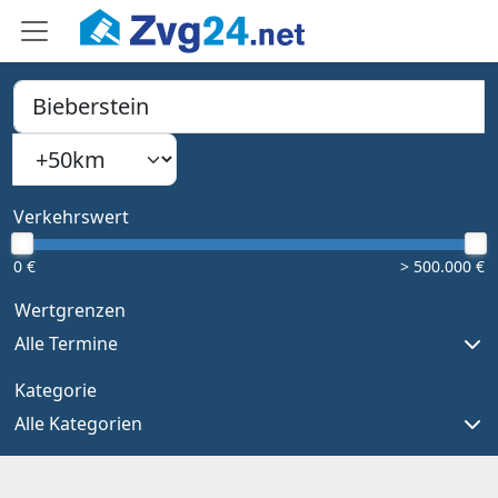
PLZ, Ort oder Bundesland
Suchradius
Type 1 or more characters for results.
Verkehrswert
0 €
> 500.000 €
Wertgrenzen
Alle Termine
Kategorie
Alle Kategorien