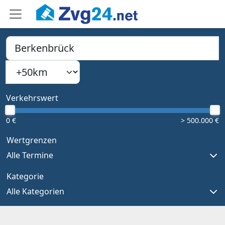
PLZ, Ort oder Bundesland
Suchradius
Type 1 or more characters for results.
Verkehrswert
0 €
> 500.000 €
Wertgrenzen
Alle Termine
Kategorie
Alle Kategorien