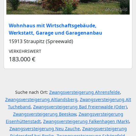
Musterbild
Wohnhaus mit Wirtschaftsgebäude,
Werkstatt, Garage und Garagenanbau
15913 Straupitz (Spreewald)
VERKEHRSWERT
183.000 €
Suche nach Ort:
Zwangsversteigerung Ahrensfelde
,
Zwangsversteigerung Altlandsberg
,
Zwangsversteigerung Alt
Tucheband
,
Zwangsversteigerung Bad Freienwalde (Oder)
,
Zwangsversteigerung Beeskow
,
Zwangsversteigerung
Eisenhüttenstadt
,
Zwangsversteigerung Falkenhagen (Mark)
,
Zwangsversteigerung Neu Zauche
,
Zwangsversteigerung
Rüdersdorf bei Berlin
,
Zwangsversteigerung Schönefeld
,