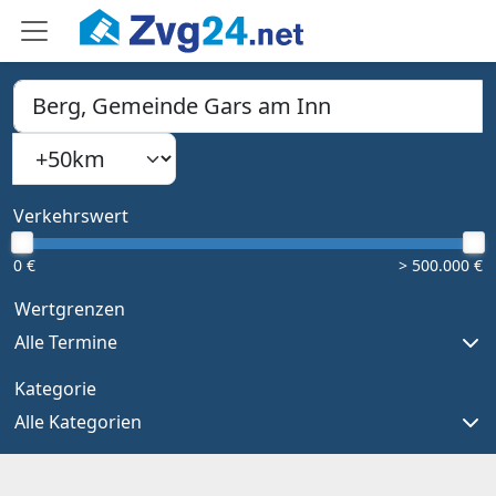
PLZ, Ort oder Bundesland
Suchradius
Type 1 or more characters for results.
Verkehrswert
0 €
> 500.000 €
Wertgrenzen
Alle Termine
Kategorie
Alle Kategorien