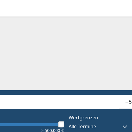
Suchr
or results.
Wertgrenzen
Alle Termine
> 500.000 €