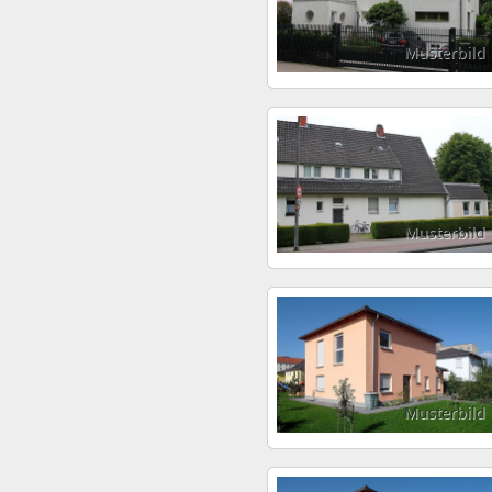
Musterbild
Musterbild
Musterbild