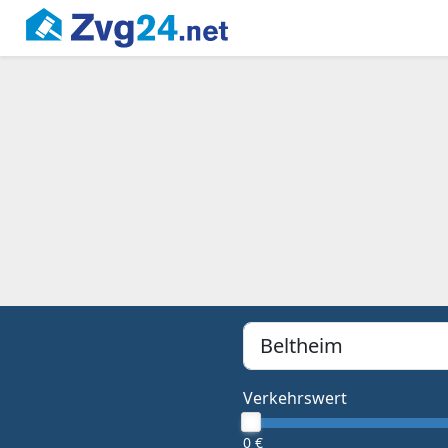
PLZ, Ort oder Bundesland
Type 1 or more characters f
Verkehrswert
0 €