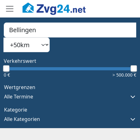
PLZ, Ort oder Bundesland
Suchradius
Type 1 or more characters for results.
Verkehrswert
0 €
> 500.000 €
Wertgrenzen
Alle Termine
Kategorie
Alle Kategorien