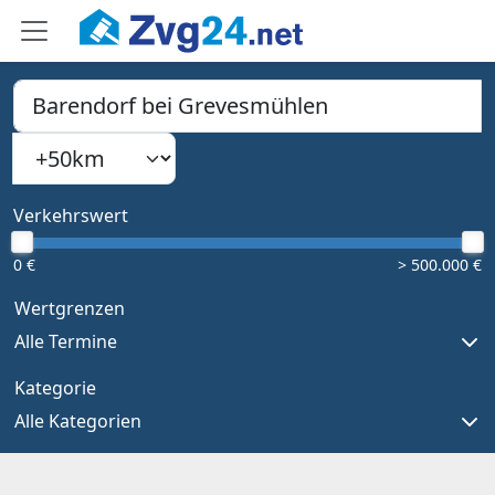
PLZ, Ort oder Bundesland
Suchradius
Type 1 or more characters for results.
Verkehrswert
0 €
> 500.000 €
Wertgrenzen
Alle Termine
Kategorie
Alle Kategorien