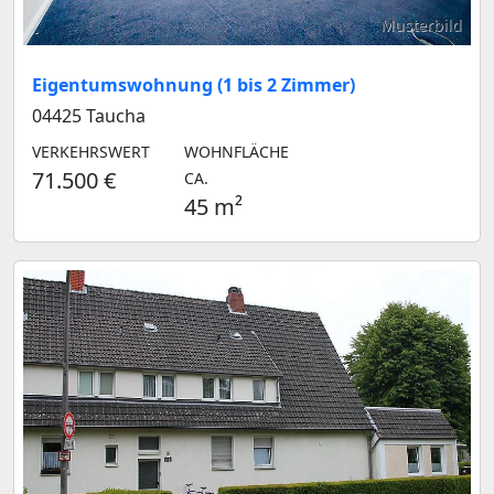
Musterbild
Eigentumswohnung (1 bis 2 Zimmer)
04425 Taucha
VERKEHRSWERT
WOHNFLÄCHE
71.500 €
CA.
45 m²