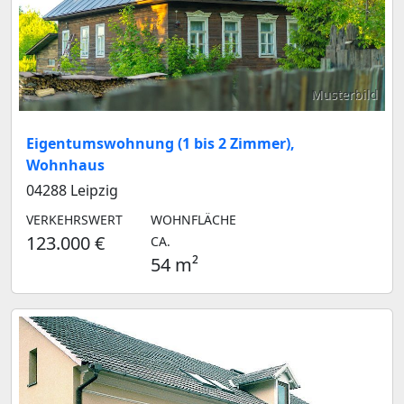
Musterbild
Eigentumswohnung (1 bis 2 Zimmer),
Wohnhaus
04288 Leipzig
VERKEHRSWERT
WOHNFLÄCHE
123.000 €
CA.
54 m²