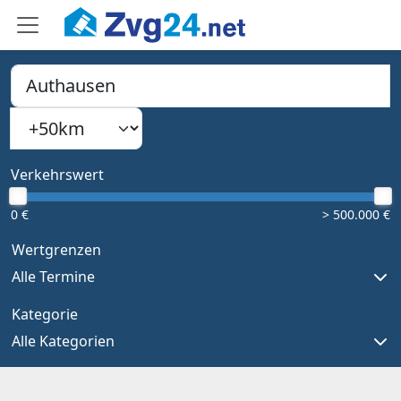
PLZ, Ort oder Bundesland
Suchradius
Type 1 or more characters for results.
Verkehrswert
0 €
> 500.000 €
Wertgrenzen
Alle Termine
Kategorie
Alle Kategorien