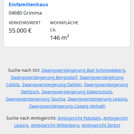
Einfamilienhaus
04680 Grimma
VERKEHRSWERT
WOHNFLÄCHE
55.000 €
CA.
146 m²
Suche nach Ort:
Zwangsversteigerung Bad Schmiedeberg
,
Zwangsversteigerung Borgisdorf
,
Zwangsversteigerung
Colditz
,
Zwangsversteigerung Dahlen
,
Zwangsversteigerung
Delitzsch
,
Zwangsversteigerung Doberschütz
,
Zwangsversteigerung Taucha
,
Zwangsversteigerung Leipzig
,
Zwangsversteigerung Coswig (Anhalt)
Suche nach Amtsgericht:
Amtsgericht Potsdam
,
Amtsgericht
Leipzig
,
Amtsgericht Wittenberg
,
Amtsgericht Zerbst