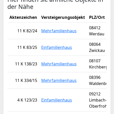
der Nähe
Aktenzeichen
Versteigerungsobjekt
PLZ/Ort
08412
11 K 82/24
Mehrfamilienhaus
Werdau
08064
11 K 83/25
Einfamilienhaus
Zwickau
08107
11 K 138/23
Mehrfamilienhaus
Kirchberg
08396
11 K 334/15
Mehrfamilienhaus
Waldenburg
09212
4 K 123/23
Einfamilienhaus
Limbach-
Oberfrohna