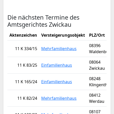
Die nächsten Termine des
Amtsgerichtes Zwickau
Aktenzeichen
Versteigerungsobjekt
PLZ/Ort
08396
11 K 334/15
Mehrfamilienhaus
Waldenburg
08064
11 K 83/25
Einfamilienhaus
Zwickau
08248
11 K 165/24
Einfamilienhaus
Klingenthal
08412
11 K 82/24
Mehrfamilienhaus
Werdau
08107