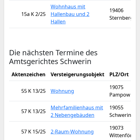
Wohnhaus mit
19406
15a K 2/25
Hallenbau und 2
Sternberg
Hallen
Die nächsten Termine des
Amtsgerichtes Schwerin
Aktenzeichen
Versteigerungsobjekt
PLZ/Ort
19075
55 K 13/25
Wohnung
Pampow
Mehrfamilienhaus mit
19055
57 K 13/25
2 Nebengebäuden
Schwerin
19073
57 K 15/25
2-Raum-Wohnung
Wittenförde