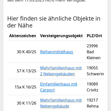
seit dem 17.09.2025 nicht mehr verfügbar.
Hier finden sie ähnliche Objekte in
der Nähe
Aktenzeichen
Versteigerungsobjekt
PLZ/Ort
23996
30 K 40/25
Reihenmittelhaus
Bad
Kleinen
Mehrfamilienhaus mit
19055
57 K 13/25
2 Nebengebäuden
Schwerin
Einfamilienhaus mit
19089
15a K 16/25
Carport
Crivitz
Mehrfamilienhaus mit
19217
30 K 11/26
Nebengebäude
Rehna