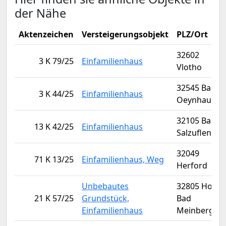
der Nähe
Aktenzeichen
Versteigerungsobjekt
PLZ/Ort
32602
3 K 79/25
Einfamilienhaus
Vlotho
32545 Bad
3 K 44/25
Einfamilienhaus
Oeynhausen
32105 Bad
13 K 42/25
Einfamilienhaus
Salzuflen
32049
71 K 13/25
Einfamilienhaus, Weg
Herford
Unbebautes
32805 Horn-
21 K 57/25
Grundstück,
Bad
Einfamilienhaus
Meinberg