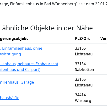
Garage, Einfamilienhaus in Bad Wünnenberg" seit dem 22.01.
e ähnliche Objekte in der Nähe
igerungsobjekt
PLZ/Ort
Ver
, Einfamilienhaus, ohne
33165
esichtigung
Lichtenau
ilienhaus, bebautes Erbbaurecht
33154
milenhaus und Carport)
Salzkotten
33165
milienhaus, Garage
Lichtenau
34414
haushälfte
Warburg