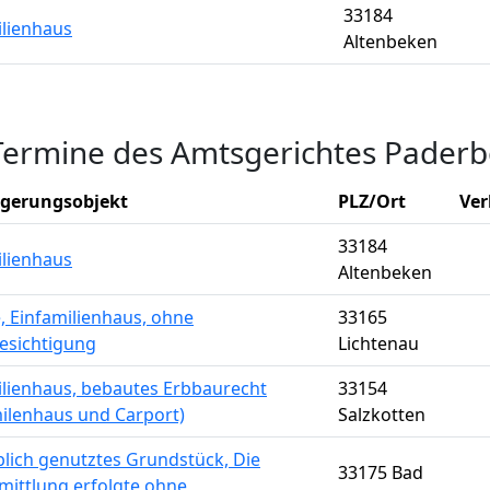
33184
ilienhaus
Altenbeken
Termine des Amtsgerichtes Pader
igerungsobjekt
PLZ/Ort
Ver
33184
ilienhaus
Altenbeken
, Einfamilienhaus, ohne
33165
esichtigung
Lichtenau
ilienhaus, bebautes Erbbaurecht
33154
milenhaus und Carport)
Salzkotten
lich genutztes Grundstück, Die
33175 Bad
mittlung erfolgte ohne