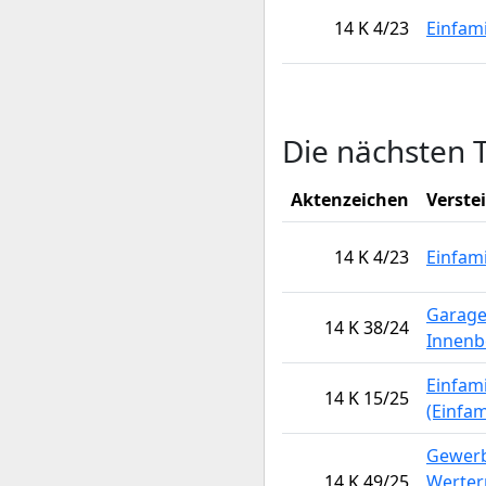
14 K 4/23
Einfam
Die nächsten 
Aktenzeichen
Verste
14 K 4/23
Einfam
Garage
14 K 38/24
Innenb
Einfam
14 K 15/25
(Einfa
Gewerb
14 K 49/25
Werter