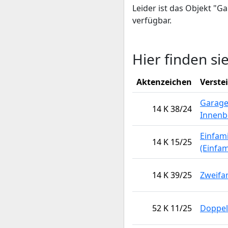
Leider ist das Objekt "
verfügbar.
Hier finden si
Aktenzeichen
Verste
Garage
14 K 38/24
Innenb
Einfam
14 K 15/25
(Einfa
14 K 39/25
Zweifa
52 K 11/25
Doppel