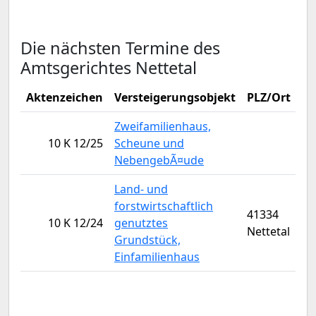
Die nächsten Termine des
Amtsgerichtes Nettetal
Aktenzeichen
Versteigerungsobjekt
PLZ/Ort
Ve
Zweifamilienhaus,
10 K 12/25
Scheune und
NebengebÃ¤ude
Land- und
forstwirtschaftlich
41334
10 K 12/24
genutztes
Nettetal
Grundstück,
Einfamilienhaus