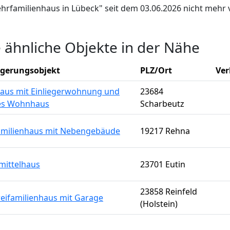
ehrfamilienhaus in Lübeck" seit dem 03.06.2026 nicht mehr 
e ähnliche Objekte in der Nähe
igerungsobjekt
PLZ/Ort
Ver
us mit Einliegerwohnung und
23684
es Wohnhaus
Scharbeutz
milienhaus mit Nebengebäude
19217 Rehna
mittelhaus
23701 Eutin
23858 Reinfeld
weifamilienhaus mit Garage
(Holstein)