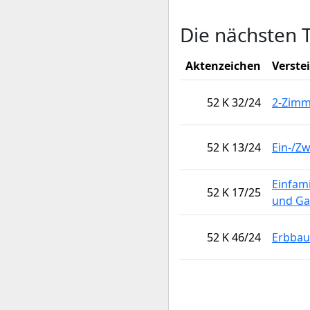
Die nächsten 
Aktenzeichen
Verste
52 K 32/24
2-Zim
52 K 13/24
Ein-/Z
Einfam
52 K 17/25
und Ga
52 K 46/24
Erbbau