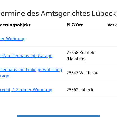
Termine des Amtsgerichtes Lübeck
igerungsobjekt
PLZ/Ort
Verk
mer-Wohnung
23858 Reinfeld
weifamilienhaus mit Garage
(Holstein)
ilienhaus mit Einliegerwohnung
23847 Westerau
rage
recht, 1-Zimmer-Wohnung
23562 Lübeck