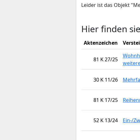
Leider ist das Objekt "M
Hier finden si
Aktenzeichen
Verste
Wohnha
81 K 27/25
weiter
30 K 11/26
Mehrfa
81 K 17/25
Reihen
52 K 13/24
Ein-/Z