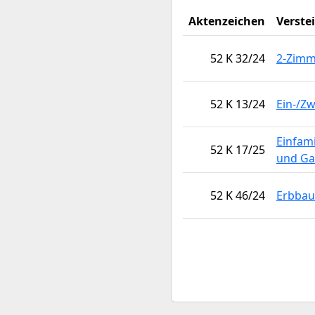
Aktenzeichen
Verste
52 K 32/24
2-Zim
52 K 13/24
Ein-/Z
Einfam
52 K 17/25
und Ga
52 K 46/24
Erbbau