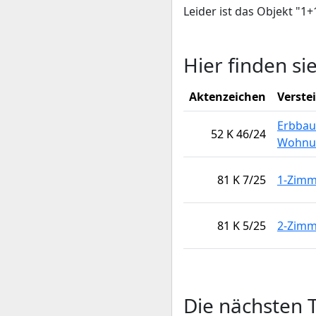
Leider ist das Objekt "
Hier finden si
Aktenzeichen
Verste
Erbbau
52 K 46/24
Wohnu
81 K 7/25
1-Zim
81 K 5/25
2-Zim
Die nächsten 