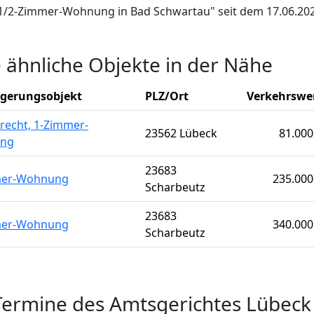
1+1/2-Zimmer-Wohnung in Bad Schwartau" seit dem 17.06.202
e ähnliche Objekte in der Nähe
igerungsobjekt
PLZ/Ort
Verkehrswe
recht, 1-Zimmer-
23562 Lübeck
81.000
ng
23683
mer-Wohnung
235.000
Scharbeutz
23683
mer-Wohnung
340.000
Scharbeutz
Termine des Amtsgerichtes Lübeck