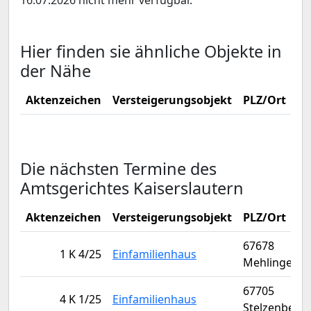
16.07.2026 nicht mehr verfügbar.
Hier finden sie ähnliche Objekte in
der Nähe
Aktenzeichen
Versteigerungsobjekt
PLZ/Ort
Ve
Die nächsten Termine des
Amtsgerichtes Kaiserslautern
Aktenzeichen
Versteigerungsobjekt
PLZ/Ort
67678
1 K 4/25
Einfamilienhaus
Mehlingen
67705
4 K 1/25
Einfamilienhaus
Stelzenberg