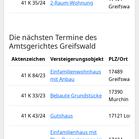
41 K 35/24
2-Raum-Wohnung
Greifswald
Die nächsten Termine des
Amtsgerichtes Greifswald
Aktenzeichen
Versteigerungsobjekt
PLZ/Ort
Einfamilienwohnhaus
17489
41 K 84/23
mit Anbau
Greifswald
17390
41 K 33/23
Bebaute Grundstücke
Murchin
41 K 43/24
Gutshaus
17121 Loitz
Einfamilienhaus mit