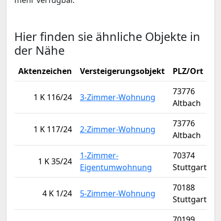
mehr verfügbar.
Hier finden sie ähnliche Objekte in
der Nähe
Aktenzeichen
Versteigerungsobjekt
PLZ/Ort
V
73776
1 K 116/24
3-Zimmer-Wohnung
Altbach
73776
1 K 117/24
2-Zimmer-Wohnung
Altbach
1-Zimmer-
70374
1 K 35/24
Eigentumwohnung
Stuttgart
70188
4 K 1/24
5-Zimmer-Wohnung
Stuttgart
70199