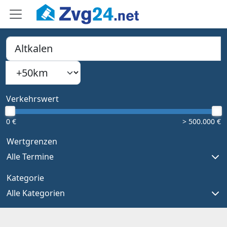
PLZ, Ort oder Bundesland
Suchradius
Type 1 or more characters for results.
Verkehrswert
0 €
> 500.000 €
Wertgrenzen
Alle Termine
Kategorie
Alle Kategorien